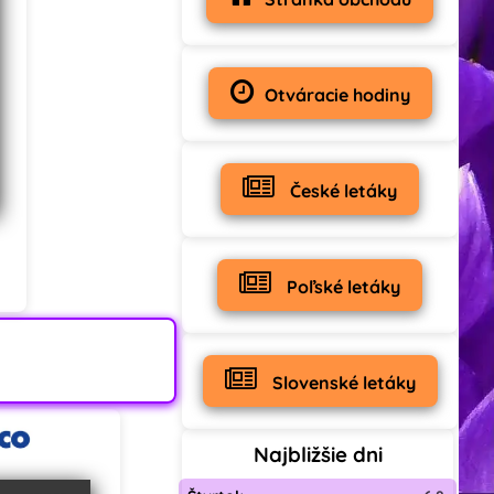
Otváracie hodiny
České letáky
Poľské letáky
Slovenské letáky
Najbližšie dni