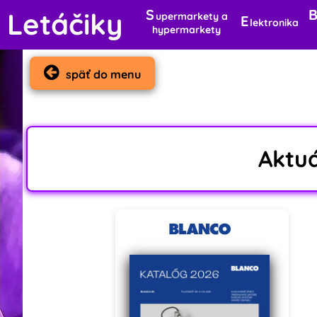
S
Letáčiky
upermarkety a
E
lektronika
hypermarkety
späť do menu
Aktu