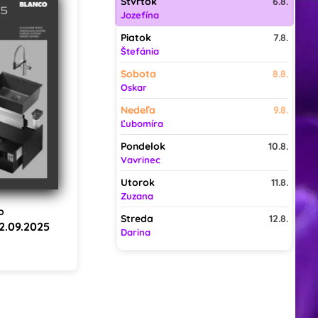
Štvrtok
6.8.
Jozefína
Piatok
7.8.
Štefánia
Sobota
8.8.
Oskar
Nedeľa
9.8.
Ľubomíra
Pondelok
10.8.
Vavrinec
Utorok
11.8.
Zuzana
o
Streda
12.8.
22.09.2025
Darina