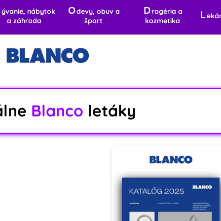
B
O
D
ývanie, nábytok
devy, obuv a
rogéria a
L
eká
a záhrada
šport
kozmetika
álne
Blanco
letáky