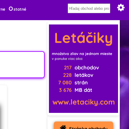
O
rne
statné
Letáčiky
množstvo zliav na jednom mieste
v ponuke viac ako:
217
obchodov
228
letákov
7 080
strán
3 676
MB dát
www.letaciky.com
Stránka obchodu