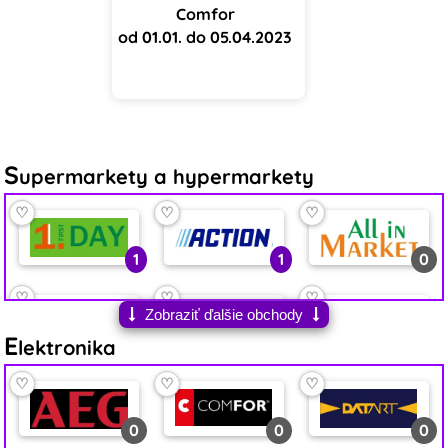
Comfor
od 01.01. do 05.04.2023
S
upermarkety a hypermarkety
♡
♡
♡
1
1
0
♡
♡
♡
Zobraziť ďalšie obchody
E
0
2
6
lektronika
♡
♡
♡
♡
♡
♡
1
5
3
0
0
0