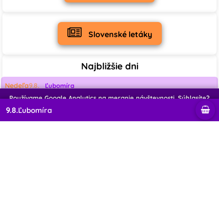
0
0
Slovenské letáky
Najbližšie dni
Nedeľa
9.8.
Ľubomíra
Používame Google Analytics na meranie návštevnosti. Súhlasíte?
Pondelok
10.8.
Vavrinec
9.8.
Ľubomíra
Odmietnuť
Súhlasím
Utorok
11.8.
Zuzana
Streda
12.8.
Darina
Štvrtok
13.8.
Ľubomír
Piatok
14.8.
Mojmír
Sobota
15.8.
Marcela