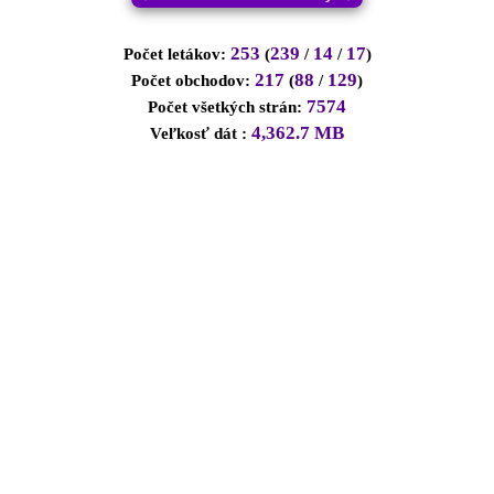
0
0
2
0
2
13
1
0
1
0
253
239
14
17
Počet letákov:
(
/
/
)
♡
♡
♡
♡
♡
♡
♡
♡
♡
217
88
129
Počet obchodov:
(
/
)
7574
Počet všetkých strán:
0
0
2
0
0
1
0
0
0
4,362.7 MB
Veľkosť dát :
♡
♡
♡
♡
♡
♡
♡
♡
♡
0
1
3
0
0
1
0
0
10
♡
♡
♡
♡
♡
♡
♡
♡
0
0
11
0
0
1
1
0
♡
♡
♡
♡
♡
♡
0
0
0
1
0
0
♡
♡
♡
♡
♡
♡
1
0
0