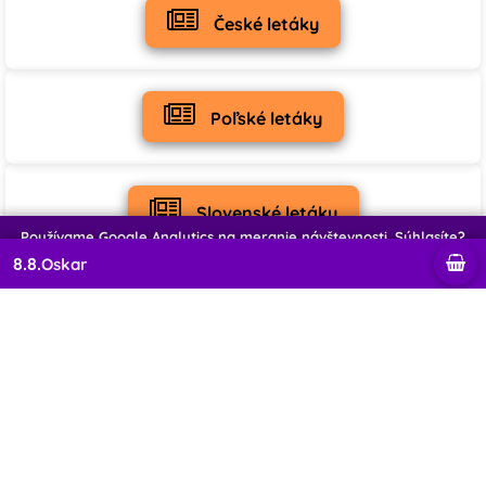
♡
♡
České letáky
0
0
Poľské letáky
Slovenské letáky
Používame Google Analytics na meranie návštevnosti. Súhlasíte?
8.8.
Oskar
Odmietnuť
Súhlasím
Najbližšie dni
Sobota
8.8.
Oskar
Nedeľa
9.8.
Ľubomíra
Pondelok
10.8.
Vavrinec
Utorok
11.8.
Zuzana
Streda
12.8.
Darina