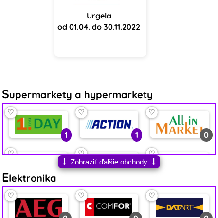
Urgela
od 01.04. do 30.11.2022
S
upermarkety a hypermarkety
♡
♡
♡
1
1
0
♡
♡
♡
Zobraziť ďalšie obchody
E
0
2
6
lektronika
♡
♡
♡
♡
♡
♡
1
5
4
0
0
0