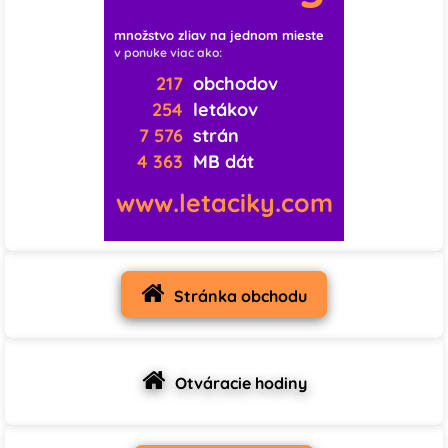
♡
♡
♡
množstvo zliav na jednom mieste
v ponuke viac ako:
0
0
0
217
obchodov
254
letákov
♡
♡
♡
7 576
strán
4 363
MB dát
0
1
0
www.letaciky.com
♡
♡
♡
19
1
0
♡
♡
♡
Stránka obchodu
0
0
0
♡
♡
♡
Otváracie hodiny
0
5
1