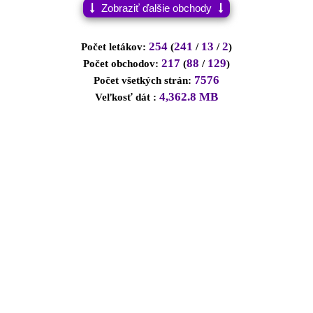
Zobraziť ďalšie obchody
0
0
2
0
2
13
1
0
1
0
254
241
13
2
Počet letákov:
(
/
/
)
♡
♡
♡
♡
♡
♡
♡
♡
♡
217
88
129
Počet obchodov:
(
/
)
7576
Počet všetkých strán:
0
0
2
0
0
1
0
0
0
4,362.8 MB
Veľkosť dát :
♡
♡
♡
♡
♡
♡
♡
♡
♡
0
1
3
0
0
1
0
0
10
♡
♡
♡
♡
♡
♡
♡
♡
0
0
11
0
0
1
1
0
♡
♡
♡
♡
♡
♡
0
0
0
1
0
0
♡
♡
♡
♡
♡
♡