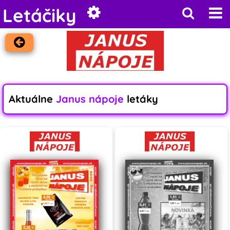
Letáčiky
Aktuálne
Janus nápoje
letáky