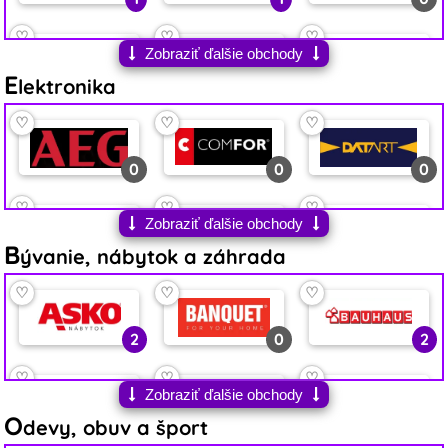
♡
♡
♡
Zobraziť ďalšie obchody
E
0
1
6
lektronika
♡
♡
♡
♡
♡
♡
1
5
4
0
0
0
♡
♡
♡
♡
♡
♡
Zobraziť ďalšie obchody
B
0
1
0
0
2
0
ývanie, nábytok a záhrada
♡
♡
♡
♡
♡
♡
♡
♡
♡
0
2
1
0
1
0
2
0
2
♡
♡
♡
♡
♡
♡
♡
♡
♡
Zobraziť ďalšie obchody
O
0
4
1
0
0
0
0
1
2
devy, obuv a šport