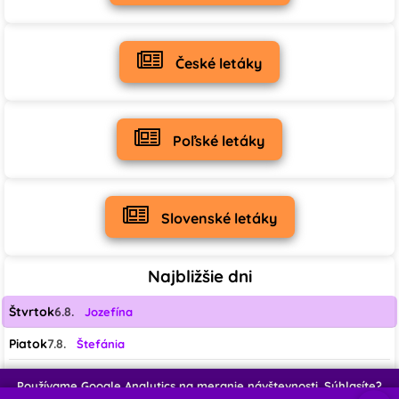
19
1
0
♡
♡
♡
České letáky
0
0
0
♡
♡
♡
Poľské letáky
0
5
1
♡
♡
Slovenské letáky
0
0
Najbližšie dni
Štvrtok
6.8.
Jozefína
Piatok
7.8.
Štefánia
Sobota
8.8.
Oskar
Používame Google Analytics na meranie návštevnosti. Súhlasíte?