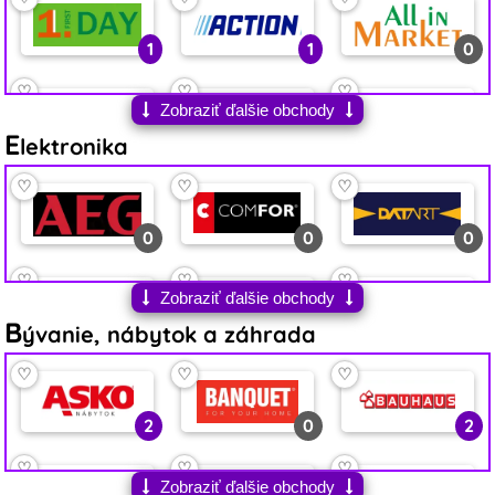
1
1
0
♡
♡
♡
Zobraziť ďalšie obchody
E
0
1
6
lektronika
♡
♡
♡
♡
♡
♡
1
5
4
0
0
0
♡
♡
♡
♡
♡
♡
Zobraziť ďalšie obchody
B
0
1
0
0
2
0
ývanie, nábytok a záhrada
♡
♡
♡
♡
♡
♡
♡
♡
♡
0
2
1
0
1
0
2
0
2
♡
♡
♡
♡
♡
♡
♡
♡
♡
Zobraziť ďalšie obchody