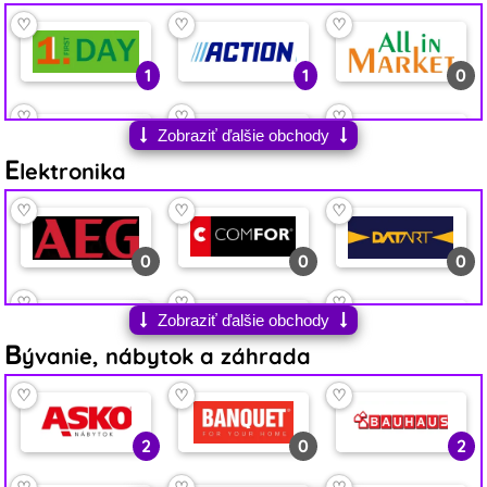
♡
♡
♡
1
1
0
♡
♡
♡
Zobraziť ďalšie obchody
E
0
1
6
lektronika
♡
♡
♡
♡
♡
♡
1
5
4
0
0
0
♡
♡
♡
♡
♡
♡
Zobraziť ďalšie obchody
B
0
1
0
0
2
0
ývanie, nábytok a záhrada
♡
♡
♡
♡
♡
♡
♡
♡
♡
0
2
1
0
1
0
2
0
2
♡
♡
♡