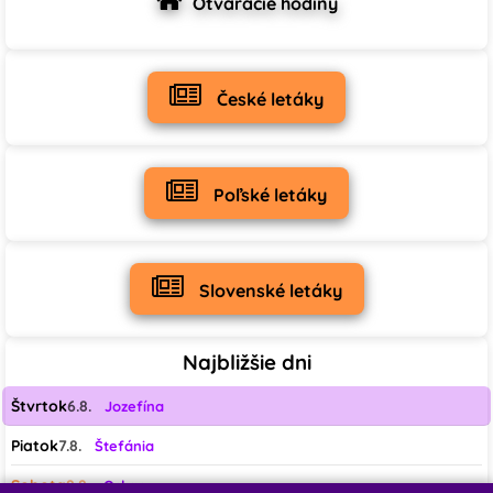
Otváracie hodiny
19
1
0
♡
♡
♡
České letáky
0
0
0
♡
♡
♡
Poľské letáky
0
5
1
♡
♡
Slovenské letáky
0
0
Najbližšie dni
Štvrtok
6.8.
Jozefína
Piatok
7.8.
Štefánia
Sobota
8.8.
Oskar