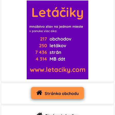
♡
♡
♡
Letáčiky
0
0
0
♡
♡
♡
množstvo zliav na jednom mieste
v ponuke viac ako:
217
obchodov
0
0
1
250
letákov
♡
♡
♡
7 436
strán
4 314
MB dát
0
0
0
www.letaciky.com
♡
♡
♡
0
0
0
♡
♡
♡
Stránka obchodu
0
1
0
♡
♡
♡