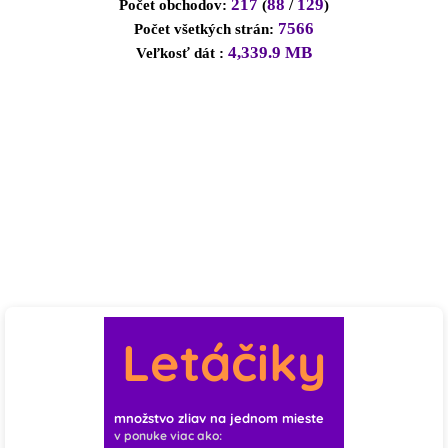
217
88
129
Počet obchodov:
(
/
)
7566
Počet všetkých strán:
0
0
2
0
0
1
0
0
0
4,339.9 MB
Veľkosť dát :
♡
♡
♡
♡
♡
♡
♡
♡
♡
0
1
3
0
0
1
0
0
10
♡
♡
♡
♡
♡
♡
♡
♡
0
0
11
0
0
1
1
0
♡
♡
♡
♡
♡
♡
0
0
0
1
0
0
♡
♡
♡
♡
♡
♡
Letáčiky
1
0
0
0
0
0
♡
♡
♡
♡
♡
♡
množstvo zliav na jednom mieste
v ponuke viac ako: