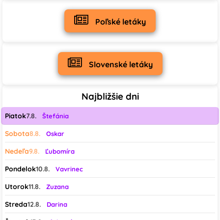
♡
♡
♡
Poľské letáky
0
1
0
♡
♡
♡
Slovenské letáky
19
1
0
Najbližšie dni
♡
♡
♡
Piatok
7.8.
Štefánia
0
0
0
Sobota
8.8.
Oskar
♡
♡
♡
Nedeľa
9.8.
Ľubomíra
0
5
1
Pondelok
10.8.
Vavrinec
♡
♡
Utorok
11.8.
Zuzana
Streda
12.8.
Darina
0
0