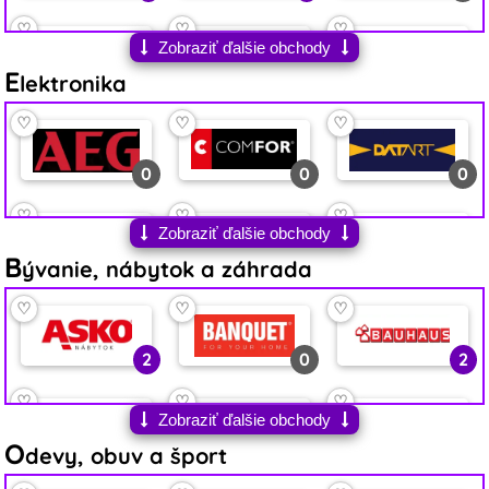
♡
♡
♡
Zobraziť ďalšie obchody
E
0
1
6
lektronika
♡
♡
♡
♡
♡
♡
1
5
4
0
0
0
♡
♡
♡
♡
♡
♡
Zobraziť ďalšie obchody
B
0
1
0
0
2
0
ývanie, nábytok a záhrada
♡
♡
♡
♡
♡
♡
♡
♡
♡
0
2
1
0
1
0
2
0
2
♡
♡
♡
♡
♡
♡
♡
♡
♡
Zobraziť ďalšie obchody
O
0
4
1
0
0
0
0
1
2
devy, obuv a šport