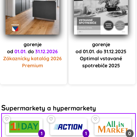
gorenje
gorenje
od
01.01.
do
31.12.2026
od 01.01. do 31.12.2025
Zákaznícky katalóg 2026
Optimal vstavané
Premium
spotrebiče 2025
S
upermarkety a hypermarkety
♡
♡
♡
1
1
0