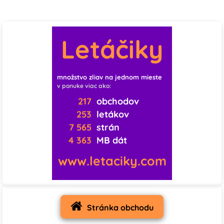
♡
♡
♡
0
0
1
Letáčiky
♡
♡
♡
0
0
0
množstvo zliav na jednom mieste
v ponuke viac ako:
♡
♡
♡
217
obchodov
253
letákov
0
0
0
7 565
strán
♡
♡
♡
4 363
MB dát
www.letaciky.com
0
1
0
♡
♡
♡
19
1
0
Stránka obchodu
♡
♡
♡