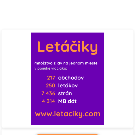
♡
♡
♡
0
0
0
♡
♡
♡
Letáčiky
0
0
1
♡
♡
♡
množstvo zliav na jednom mieste
0
0
0
v ponuke viac ako:
217
obchodov
♡
♡
♡
250
letákov
7 436
strán
0
0
0
4 314
MB dát
♡
♡
♡
www.letaciky.com
0
1
0
♡
♡
♡