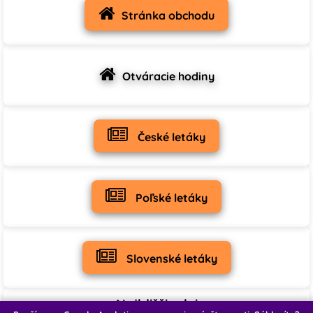
Stránka obchodu
19
1
0
♡
♡
♡
Otváracie hodiny
0
0
0
♡
♡
♡
České letáky
0
5
1
♡
♡
Poľské letáky
0
0
Slovenské letáky
Najbližšie dni